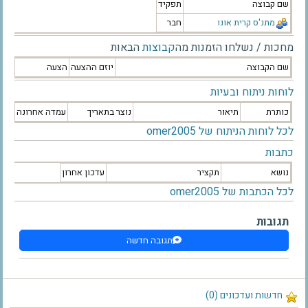
שם קבוצה
תפקיד
מתנ'ס קרית אונו
חבר
מחכות / נשלחו הזמנות מה
קבוצות
הבאות
שם הקבוצה
יוזם ההצעה
הצעה
לוחות ניתוח ובעיות
כותרת
תיאור
נוצר בתאריך
עמדה אחרונה
לכל לוחות הניתוח של omer2005
כתבות
נושא
תקציר
עדכון אחרון
לכל הכתבות של omer2005
תגובות
תגובה חדשה
חדשות ועדכונים (0)