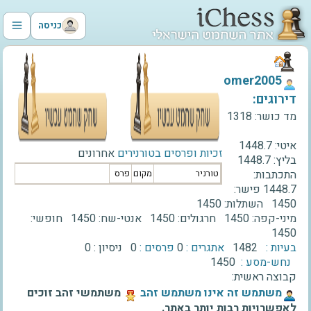
כניסה
‫omer2005‬
דירוגים:
מד כושר:
1318
איטי:
1448.7
זכיות ופרסים בטורנירים
אחרונים
בליץ:
1448.7
התכתבות:
טורניר
מקום
פרס
1448.7
פישר:
1450
השתלות:
1450
מיני-קפה:
1450
חרגולים:
1450
אנטי-שח:
1450
חופשי:
1450
בעיות :
1482
אתגרים :
0
פרסים :
0
ניסיון :
0
נחש-מסע :
1450
קבוצה ראשית:
‫משתמש זה אינו משתמש זהב‬
משתמשי זהב זוכים
לאפשרויות רבות יותר באתר.