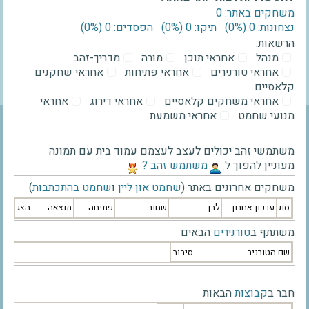
משחקים באתר: 0
נצחונות: 0 ‫(0%)‬
תיקו: 0 ‫(0%)‬
הפסדים: 0 ‫(0%)‬
הרשאות:
מנהל
אחראי תוכן
מורה
מדריך-זהב
אחראי טורנירים
אחראי פתיחות
אחראי שחקנים
קלאסיים
אחראי משחקים קלאסיים
אחראי דירוג
אחראי
מנועי שחמט
אחראי משמעת
משתמשי זהב יכולים לעצב לעצמם עמוד בית עם תמונה
מעוניין להפוך ל
‫משתמש זהב ?‬
משחקים אחרונים באתר (
שחמט און ליין
ו
שחמט בהתכתבות
)
סוג
עדכון אחרון
לבן
שחור
פתיחה
תוצאה
הצג
משתתף ב
טורנירים
הבאים
שם הטורניר
סיבוב
חבר ב
קבוצות
הבאות