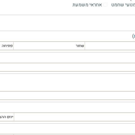
מנועי שחמט
אחראי משמעת
)
שחור
פתיחה
יוזם ההצ