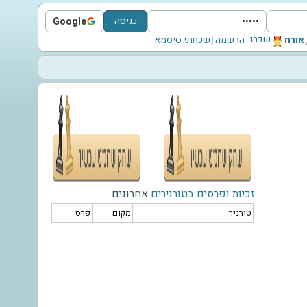
כניסה
Google
Sign in with Google
שדרג
‫אורח‬
|
הרשמה
|
שכחתי סיסמא
זכיות ופרסים בטורנירים
אחרונים
טורניר
מקום
פרס