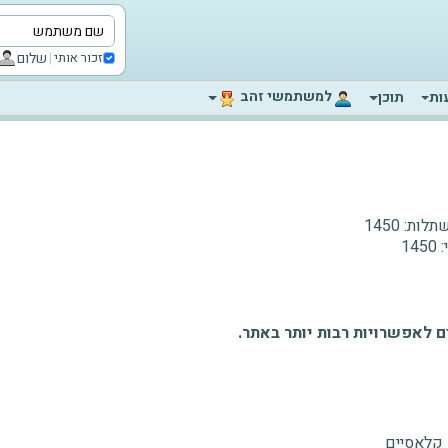
|
שלום
זכור אותי
‫למשתמשי זהב‬
ות
תוכן
לות:
1450
:
1450
 לאפשרויות רבות יותר באתר.
 קלאסיים