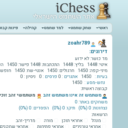
ראשי
שחק שחמט
למד שחמט
קהילה
פינות קבוע
‫zoahr789‬
דירוגים:
מד כושר:
לא ידוע
איטי:
1448
בליץ:
1448
התכתבות:
1448
פישר:
1450
השת
מיני-קפה:
1450
חרגולים:
1450
אנטי-שח:
1450
חופשי
בעיות :
1450
אתגרים :
0
פרסים :
0
ניסיון :
0
נחש-מסע :
1450
קבוצה ראשית:
‫משתמש זה אינו משתמש זהב‬
משתמשי זהב זוכים
משחקים באתר: 0
נצחונות: 0 ‫(0%)‬
תיקו: 0 ‫(0%)‬
הפסדים: 0 ‫(0%)‬
הרשאות:
מנהל
אחראי תוכן
מורה
מדריך-זהב
אחראי טורנירים
אחראי פתיחות
אחראי שחקנים