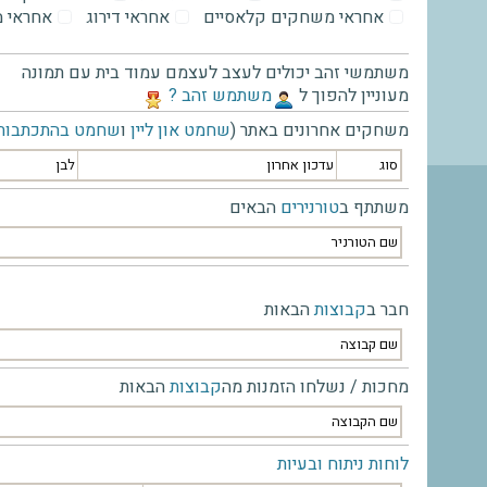
אחראי משחקים קלאסיים
אחראי דירוג
אחראי 
משתמשי זהב יכולים לעצב לעצמם עמוד בית עם תמונה
מעוניין להפוך ל
‫משתמש זהב ?‬
משחקים אחרונים באתר (
שחמט און ליין
ו
שחמט בהתכתבות
סוג
עדכון אחרון
לבן
משתתף ב
טורנירים
הבאים
שם הטורניר
חבר ב
קבוצות
הבאות
שם קבוצה
מחכות / נשלחו הזמנות מה
קבוצות
הבאות
שם הקבוצה
לוחות ניתוח ובעיות