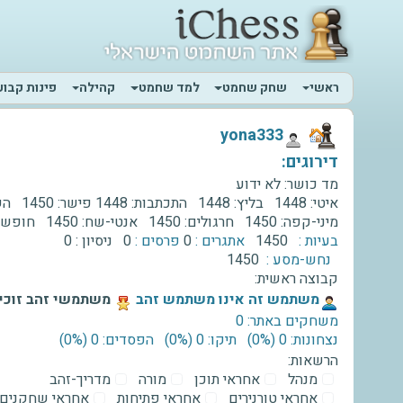
ראשי
שחק שחמט
למד שחמט
קהילה
פינות קבוע
‫yona333‬
דירוגים:
מד כושר:
לא ידוע
איטי:
1448
בליץ:
1448
התכתבות:
1448
פישר:
1450
השת
מיני-קפה:
1450
חרגולים:
1450
אנטי-שח:
1450
חופשי
בעיות :
1450
אתגרים :
0
פרסים :
0
ניסיון :
0
נחש-מסע :
1450
קבוצה ראשית:
‫משתמש זה אינו משתמש זהב‬
משתמשי זהב זוכים
משחקים באתר: 0
נצחונות: 0 ‫(0%)‬
תיקו: 0 ‫(0%)‬
הפסדים: 0 ‫(0%)‬
הרשאות:
מנהל
אחראי תוכן
מורה
מדריך-זהב
אחראי טורנירים
אחראי פתיחות
אחראי שחקנים