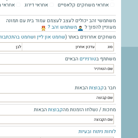
אחראי משחקים קלאסיים
אחראי דירוג
אחראי 
משתמשי זהב יכולים לעצב לעצמם עמוד בית עם תמונה
מעוניין להפוך ל
‫משתמש זהב ?‬
משחקים אחרונים באתר (
שחמט און ליין
ו
שחמט בהתכתבות
סוג
עדכון אחרון
לבן
משתתף ב
טורנירים
הבאים
שם הטורניר
חבר ב
קבוצות
הבאות
שם קבוצה
מחכות / נשלחו הזמנות מה
קבוצות
הבאות
שם הקבוצה
לוחות ניתוח ובעיות