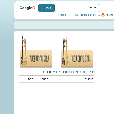
כניסה
Google
Sign in with Google
שדרג
‫אורח‬
|
הרשמה
|
שכחתי סיסמא
זכיות ופרסים בטורנירים
אחרונים
טורניר
מקום
פרס