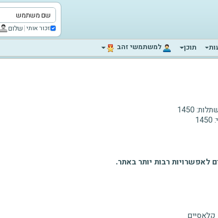
|
שלום
זכור אותי
‫למשתמשי זהב‬
ות
תוכן
לות:
1450
:
1450
 לאפשרויות רבות יותר באתר.
 קלאסיים