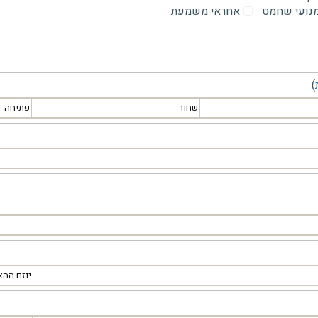
מנועי שחמט
אחראי משמעת
)
שחור
פתיחה
יוזם ההצ