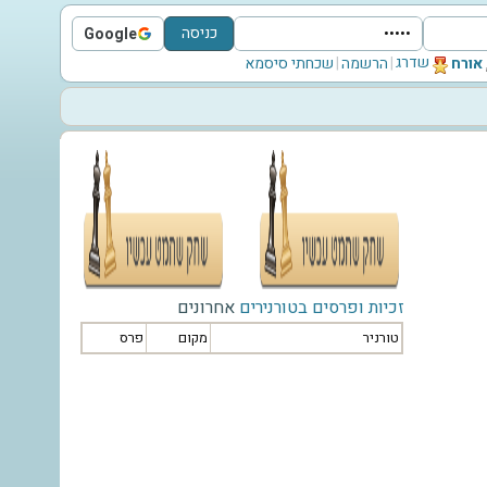
כניסה
Google
Sign in with Google
שדרג
‫אורח‬
|
הרשמה
|
שכחתי סיסמא
זכיות ופרסים בטורנירים
אחרונים
טורניר
מקום
פרס