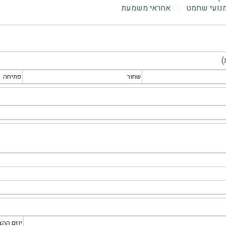
מנועי שחמט
אחראי משמעת
)
שחור
פתיחה
יוזם ההצ