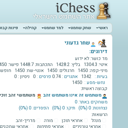
ראשי
שחק שחמט
למד שחמט
קהילה
פינות קבוע
‫שחר גדעוני‬
דירוגים:
מד כושר:
לא ידוע
איטי:
1304.3
בליץ:
1428.2
התכתבות:
1448.7
פישר:
450
מיני-קפה:
1450
חרגולים:
1450
אנטי-שח:
1450
חופשי
בעיות :
1342
אתגרים :
0.74
פרסים :
0
ניסיון :
0
נחש-מסע :
1450
קבוצה ראשית:
‫משתמש זה אינו משתמש זהב‬
משתמשי זהב זוכים
משחקים באתר: 0
נצחונות: 0 ‫(0%)‬
תיקו: 0 ‫(0%)‬
הפסדים: 0 ‫(0%)‬
הרשאות:
מנהל
אחראי תוכן
מורה
מדריך-זהב
אחראי טורנירים
אחראי פתיחות
אחראי שחקנים