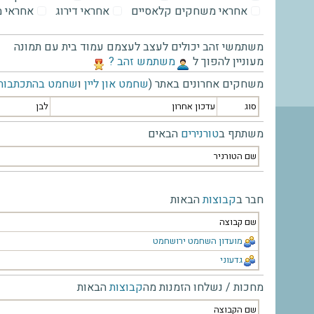
אחראי משחקים קלאסיים
אחראי דירוג
אחראי 
משתמשי זהב יכולים לעצב לעצמם עמוד בית עם תמונה
מעוניין להפוך ל
‫משתמש זהב ?‬
משחקים אחרונים באתר (
שחמט און ליין
ו
שחמט בהתכתבות
סוג
עדכון אחרון
לבן
משתתף ב
טורנירים
הבאים
שם הטורניר
חבר ב
קבוצות
הבאות
שם קבוצה
מועדון השחמט ירושחמט
גדעוני
מחכות / נשלחו הזמנות מה
קבוצות
הבאות
שם הקבוצה