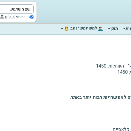
|
שלום
זכור אותי
‫למשתמשי זהב‬
ות
תוכן
1
השתלות:
1450
:
1450
 לאפשרויות רבות יותר באתר.
 קלאסיים