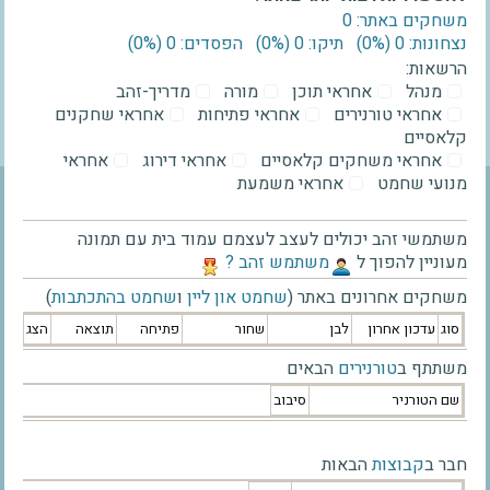
משחקים באתר: 0
נצחונות: 0 ‫(0%)‬
תיקו: 0 ‫(0%)‬
הפסדים: 0 ‫(0%)‬
הרשאות:
מנהל
אחראי תוכן
מורה
מדריך-זהב
אחראי טורנירים
אחראי פתיחות
אחראי שחקנים
קלאסיים
אחראי משחקים קלאסיים
אחראי דירוג
אחראי
מנועי שחמט
אחראי משמעת
משתמשי זהב יכולים לעצב לעצמם עמוד בית עם תמונה
מעוניין להפוך ל
‫משתמש זהב ?‬
משחקים אחרונים באתר (
שחמט און ליין
ו
שחמט בהתכתבות
)
סוג
עדכון אחרון
לבן
שחור
פתיחה
תוצאה
הצג
משתתף ב
טורנירים
הבאים
שם הטורניר
סיבוב
חבר ב
קבוצות
הבאות