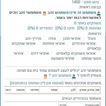
נחש-מסע :
1450
קבוצה ראשית:
‫משתמש זה אינו משתמש זהב‬
משתמשי זהב זוכים
לאפשרויות רבות יותר באתר.
משחקים באתר: 0
נצחונות: 0 ‫(0%)‬
תיקו: 0 ‫(0%)‬
הפסדים: 0 ‫(0%)‬
הרשאות:
מנהל
אחראי תוכן
מורה
מדריך-זהב
אחראי טורנירים
אחראי פתיחות
אחראי שחקנים
קלאסיים
אחראי משחקים קלאסיים
אחראי דירוג
אחראי
מנועי שחמט
אחראי משמעת
משתמשי זהב יכולים לעצב לעצמם עמוד בית עם תמונה
מעוניין להפוך ל
‫משתמש זהב ?‬
משחקים אחרונים באתר (
שחמט און ליין
ו
שחמט בהתכתבות
)
סוג
עדכון אחרון
לבן
שחור
פתיחה
תוצאה
הצג
משתתף ב
טורנירים
הבאים
שם הטורניר
סיבוב