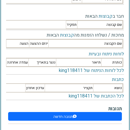
חבר ב
קבוצות
הבאות
שם קבוצה
תפקיד
מחכות / נשלחו הזמנות מה
קבוצות
הבאות
שם הקבוצה
יוזם ההצעה
הצעה
לוחות ניתוח ובעיות
כותרת
תיאור
נוצר בתאריך
עמדה אחרונה
לכל לוחות הניתוח של king118411
כתבות
נושא
תקציר
עדכון אחרון
לכל הכתבות של king118411
תגובות
תגובה חדשה