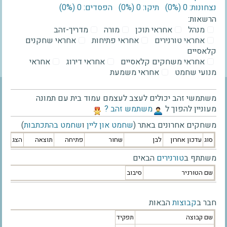
נצחונות: 0 ‫(0%)‬
תיקו: 0 ‫(0%)‬
הפסדים: 0 ‫(0%)‬
הרשאות:
מנהל
אחראי תוכן
מורה
מדריך-זהב
אחראי טורנירים
אחראי פתיחות
אחראי שחקנים
קלאסיים
אחראי משחקים קלאסיים
אחראי דירוג
אחראי
מנועי שחמט
אחראי משמעת
משתמשי זהב יכולים לעצב לעצמם עמוד בית עם תמונה
מעוניין להפוך ל
‫משתמש זהב ?‬
משחקים אחרונים באתר (
שחמט און ליין
ו
שחמט בהתכתבות
)
סוג
עדכון אחרון
לבן
שחור
פתיחה
תוצאה
הצג
משתתף ב
טורנירים
הבאים
שם הטורניר
סיבוב
חבר ב
קבוצות
הבאות
שם קבוצה
תפקיד