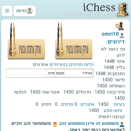
כניסה
‫omri10‬
דירוגים:
מד כושר:
לא
ידוע
איטי:
1448
זכיות ופרסים בטורנירים
אחרונים
בליץ:
1448
התכתבות:
1448
טורניר
מקום
פרס
פישר:
1450
השתלות:
1450
מיני-קפה:
1450
חרגולים:
1450
אנטי-שח:
1450
חופשי:
1450
בעיות :
1450
אתגרים :
0
פרסים :
0
ניסיון :
0
נחש-מסע :
1450
קבוצה ראשית:
‫משתמש זה אינו משתמש זהב‬
משתמשי זהב זוכים
לאפשרויות רבות יותר באתר.