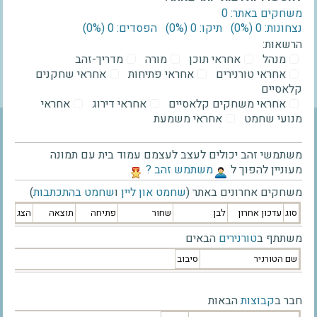
משחקים באתר: 0
נצחונות: 0 ‫(0%)‬
תיקו: 0 ‫(0%)‬
הפסדים: 0 ‫(0%)‬
הרשאות:
מנהל
אחראי תוכן
מורה
מדריך-זהב
אחראי טורנירים
אחראי פתיחות
אחראי שחקנים
קלאסיים
אחראי משחקים קלאסיים
אחראי דירוג
אחראי
מנועי שחמט
אחראי משמעת
משתמשי זהב יכולים לעצב לעצמם עמוד בית עם תמונה
מעוניין להפוך ל
‫משתמש זהב ?‬
משחקים אחרונים באתר (
שחמט און ליין
ו
שחמט בהתכתבות
)
סוג
עדכון אחרון
לבן
שחור
פתיחה
תוצאה
הצג
משתתף ב
טורנירים
הבאים
שם הטורניר
סיבוב
חבר ב
קבוצות
הבאות