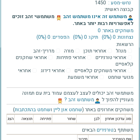
נחש-מסע :
1450
קבוצה ראשית:
‫משתמש זה אינו משתמש זהב‬
משתמשי זהב זוכים
לאפשרויות רבות יותר באתר.
משחקים באתר: 0
נצחונות: 0 ‫(0%)‬
תיקו: 0 ‫(0%)‬
הפסדים: 0 ‫(0%)‬
הרשאות:
מנהל
אחראי תוכן
מורה
מדריך-זהב
אחראי טורנירים
אחראי פתיחות
אחראי שחקנים
קלאסיים
אחראי משחקים קלאסיים
אחראי דירוג
אחראי
מנועי שחמט
אחראי משמעת
משתמשי זהב יכולים לעצב לעצמם עמוד בית עם תמונה
מעוניין להפוך ל
‫משתמש זהב ?‬
משחקים אחרונים באתר (
שחמט און ליין
ו
שחמט בהתכתבות
)
סוג
עדכון אחרון
לבן
שחור
פתיחה
תוצאה
הצג
משתתף ב
טורנירים
הבאים
שם הטורניר
סיבוב