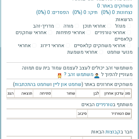
משחקים באתר: 0
נצחונות: 0 ‫(0%)‬
תיקו: 0 ‫(0%)‬
הפסדים: 0 ‫(0%)‬
הרשאות:
מנהל
אחראי תוכן
מורה
מדריך-זהב
אחראי טורנירים
אחראי פתיחות
אחראי שחקנים
קלאסיים
אחראי משחקים קלאסיים
אחראי דירוג
אחראי
מנועי שחמט
אחראי משמעת
משתמשי זהב יכולים לעצב לעצמם עמוד בית עם תמונה
מעוניין להפוך ל
‫משתמש זהב ?‬
משחקים אחרונים באתר (
שחמט און ליין
ו
שחמט בהתכתבות
)
סוג
עדכון אחרון
לבן
שחור
פתיחה
תוצאה
הצג
משתתף ב
טורנירים
הבאים
שם הטורניר
סיבוב
חבר ב
קבוצות
הבאות