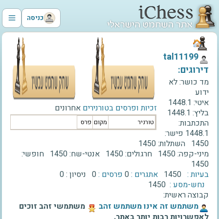
כניסה
‫tal11199‬
דירוגים:
מד כושר:
לא
ידוע
איטי:
1448.1
זכיות ופרסים בטורנירים
אחרונים
בליץ:
1448.1
התכתבות:
טורניר
מקום
פרס
1448.1
פישר:
1450
השתלות:
1450
מיני-קפה:
1450
חרגולים:
1450
אנטי-שח:
1450
חופשי:
1450
בעיות :
1450
אתגרים :
0
פרסים :
0
ניסיון :
0
נחש-מסע :
1450
קבוצה ראשית:
‫משתמש זה אינו משתמש זהב‬
משתמשי זהב זוכים
לאפשרויות רבות יותר באתר.