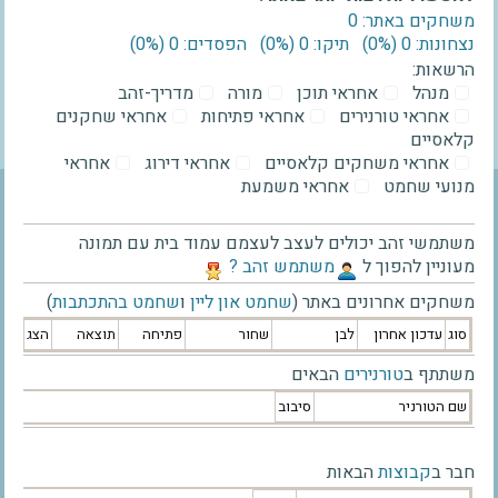
משחקים באתר: 0
נצחונות: 0 ‫(0%)‬
תיקו: 0 ‫(0%)‬
הפסדים: 0 ‫(0%)‬
הרשאות:
מנהל
אחראי תוכן
מורה
מדריך-זהב
אחראי טורנירים
אחראי פתיחות
אחראי שחקנים
קלאסיים
אחראי משחקים קלאסיים
אחראי דירוג
אחראי
מנועי שחמט
אחראי משמעת
משתמשי זהב יכולים לעצב לעצמם עמוד בית עם תמונה
מעוניין להפוך ל
‫משתמש זהב ?‬
משחקים אחרונים באתר (
שחמט און ליין
ו
שחמט בהתכתבות
)
סוג
עדכון אחרון
לבן
שחור
פתיחה
תוצאה
הצג
משתתף ב
טורנירים
הבאים
שם הטורניר
סיבוב
חבר ב
קבוצות
הבאות