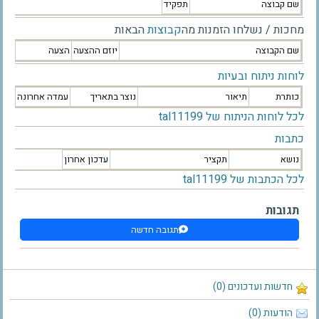
שם קבוצה
תפקיד
מחכות / נשלחו הזמנות מה
קבוצות
הבאות
שם הקבוצה
יוזם ההצעה
הצעה
לוחות ניתוח ובעיות
כותרת
תיאור
נוצר בתאריך
עמדה אחרונה
לכל לוחות הניתוח של tal11199
כתבות
נושא
תקציר
עדכון אחרון
לכל הכתבות של tal11199
תגובות
תגובה חדשה
חדשות ועדכונים (0)
הודעות (0)