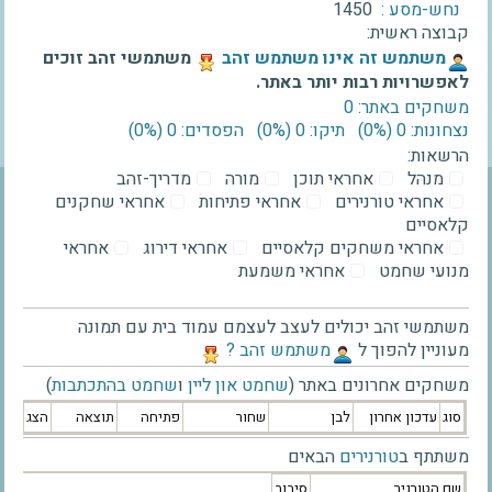
נחש-מסע :
1450
קבוצה ראשית:
‫משתמש זה אינו משתמש זהב‬
משתמשי זהב זוכים
לאפשרויות רבות יותר באתר.
משחקים באתר: 0
נצחונות: 0 ‫(0%)‬
תיקו: 0 ‫(0%)‬
הפסדים: 0 ‫(0%)‬
הרשאות:
מנהל
אחראי תוכן
מורה
מדריך-זהב
אחראי טורנירים
אחראי פתיחות
אחראי שחקנים
קלאסיים
אחראי משחקים קלאסיים
אחראי דירוג
אחראי
מנועי שחמט
אחראי משמעת
משתמשי זהב יכולים לעצב לעצמם עמוד בית עם תמונה
מעוניין להפוך ל
‫משתמש זהב ?‬
משחקים אחרונים באתר (
שחמט און ליין
ו
שחמט בהתכתבות
)
סוג
עדכון אחרון
לבן
שחור
פתיחה
תוצאה
הצג
משתתף ב
טורנירים
הבאים
שם הטורניר
סיבוב