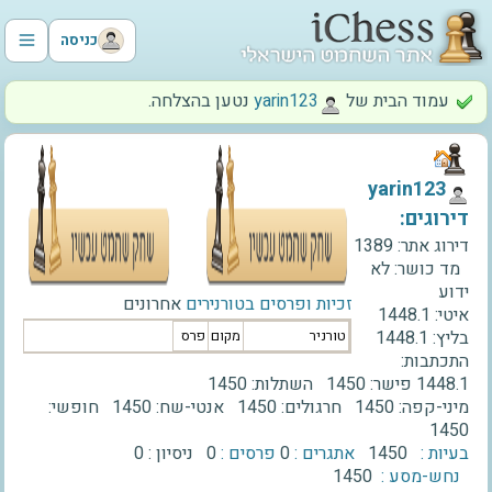
כניסה
עמוד הבית של
‫yarin123‬
נטען בהצלחה.
‫yarin123‬
דירוגים:
דירוג אתר:
1389
מד כושר:
לא
ידוע
זכיות ופרסים בטורנירים
אחרונים
איטי:
1448.1
בליץ:
1448.1
טורניר
מקום
פרס
התכתבות:
1448.1
פישר:
1450
השתלות:
1450
מיני-קפה:
1450
חרגולים:
1450
אנטי-שח:
1450
חופשי:
1450
בעיות :
1450
אתגרים :
0
פרסים :
0
ניסיון :
0
נחש-מסע :
1450