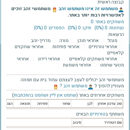
קבוצה ראשית:
‫משתמש זה אינו משתמש זהב‬
משתמשי זהב זוכים
לאפשרויות רבות יותר באתר.
משחקים באתר: 0
נצחונות: 0 ‫(0%)‬
תיקו: 0 ‫(0%)‬
הפסדים: 0 ‫(0%)‬
הרשאות:
מנהל
אחראי תוכן
מורה
מדריך-זהב
אחראי טורנירים
אחראי פתיחות
אחראי שחקנים
קלאסיים
אחראי משחקים קלאסיים
אחראי דירוג
אחראי
מנועי שחמט
אחראי משמעת
משתמשי זהב יכולים לעצב לעצמם עמוד בית עם תמונה
מעוניין להפוך ל
‫משתמש זהב ?‬
משחקים אחרונים באתר (
שחמט און ליין
ו
שחמט בהתכתבות
)
סוג
עדכון אחרון
לבן
שחור
פתיחה
תוצאה
הצג
משתתף ב
טורנירים
הבאים
שם הטורניר
סיבוב