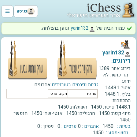
כניסה
עמוד הבית של
‫yarin132‬
נטען בהצלחה.
‫yarin132‬
דירוגים:
דירוג אתר:
1389
מד כושר:
לא
ידוע
זכיות ופרסים בטורנירים
אחרונים
איטי:
1448.1
בליץ:
1448.1
טורניר
מקום
פרס
התכתבות:
1448.1
פישר:
1450
השתלות:
1450
מיני-קפה:
1450
חרגולים:
1450
אנטי-שח:
1450
חופשי:
1450
בעיות :
1450
אתגרים :
0
פרסים :
0
ניסיון :
0
נחש-מסע :
1450