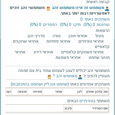
קבוצה ראשית:
‫משתמש זה אינו משתמש זהב‬
משתמשי זהב זוכים
לאפשרויות רבות יותר באתר.
משחקים באתר: 0
נצחונות: 0 ‫(0%)‬
תיקו: 0 ‫(0%)‬
הפסדים: 0 ‫(0%)‬
הרשאות:
מנהל
אחראי תוכן
מורה
מדריך-זהב
אחראי טורנירים
אחראי פתיחות
אחראי שחקנים
קלאסיים
אחראי משחקים קלאסיים
אחראי דירוג
אחראי
מנועי שחמט
אחראי משמעת
משתמשי זהב יכולים לעצב לעצמם עמוד בית עם תמונה
מעוניין להפוך ל
‫משתמש זהב ?‬
משחקים אחרונים באתר (
שחמט און ליין
ו
שחמט בהתכתבות
)
סוג
עדכון אחרון
לבן
שחור
פתיחה
תוצאה
הצג
משתתף ב
טורנירים
הבאים
שם הטורניר
סיבוב