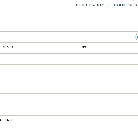
מנועי שחמט
אחראי משמעת
)
שחור
פתיחה
יוזם ההצ