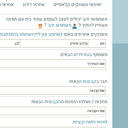
אחראי משחקים קלאסיים
אחראי דירוג
אחראי 
משתמשי זהב יכולים לעצב לעצמם עמוד בית עם תמונה
מעוניין להפוך ל
‫משתמש זהב ?‬
משחקים אחרונים באתר (
שחמט און ליין
ו
שחמט בהתכתבות
סוג
עדכון אחרון
לבן
משתתף ב
טורנירים
הבאים
שם הטורניר
חבר ב
קבוצות
הבאות
שם קבוצה
מחכות / נשלחו הזמנות מה
קבוצות
הבאות
שם הקבוצה
לוחות ניתוח ובעיות