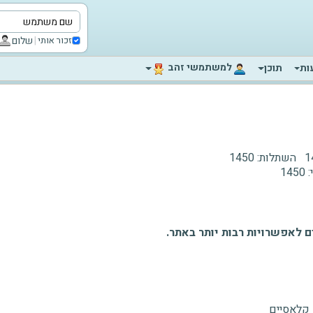
|
שלום
זכור אותי
‫למשתמשי זהב‬
ות
תוכן
1
השתלות:
1450
:
1450
 לאפשרויות רבות יותר באתר.
 קלאסיים