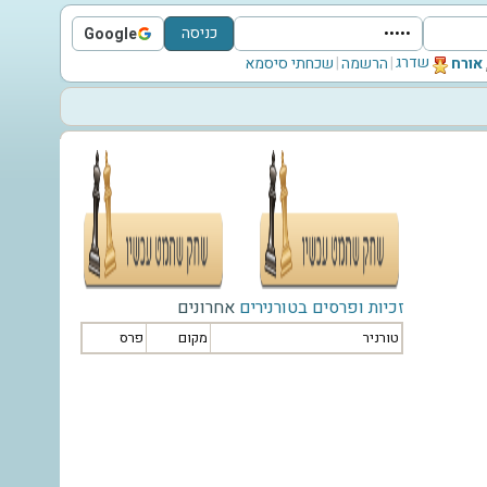
כניסה
Google
Sign in with Google
שדרג
‫אורח‬
|
הרשמה
|
שכחתי סיסמא
זכיות ופרסים בטורנירים
אחרונים
טורניר
מקום
פרס