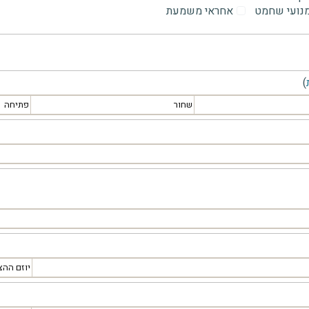
מנועי שחמט
אחראי משמעת
)
שחור
פתיחה
יוזם ההצ