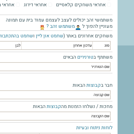
אחראי משחקים קלאסיים
אחראי דירוג
אחראי 
משתמשי זהב יכולים לעצב לעצמם עמוד בית עם תמונה
מעוניין להפוך ל
‫משתמש זהב ?‬
משחקים אחרונים באתר (
שחמט און ליין
ו
שחמט בהתכתבות
סוג
עדכון אחרון
לבן
משתתף ב
טורנירים
הבאים
שם הטורניר
חבר ב
קבוצות
הבאות
שם קבוצה
מחכות / נשלחו הזמנות מה
קבוצות
הבאות
שם הקבוצה
לוחות ניתוח ובעיות