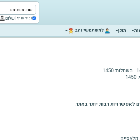
|
שלום
זכור אותי
‫למשתמשי זהב‬
ות
תוכן
1
השתלות:
1450
:
1450
 לאפשרויות רבות יותר באתר.
 קלאסיים