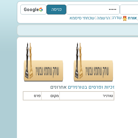
כניסה
Google
Sign in with Google
שדרג
‫אורח‬
|
הרשמה
|
שכחתי סיסמא
זכיות ופרסים בטורנירים
אחרונים
טורניר
מקום
פרס