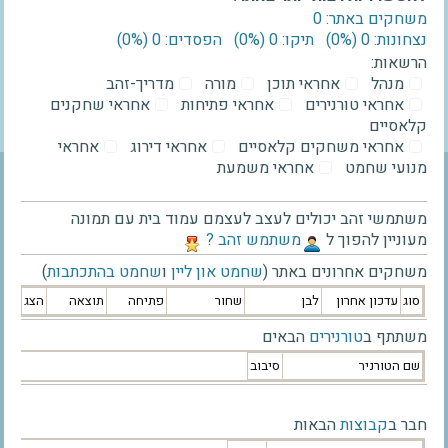
משחקים באתר: 0
נצחונות: 0 ‫(0%)‬
תיקו: 0 ‫(0%)‬
הפסדים: 0 ‫(0%)‬
הרשאות:
מנהל
אחראי תוכן
מורה
מדריך-זהב
אחראי טורנירים
אחראי פתיחות
אחראי שחקנים
קלאסיים
אחראי משחקים קלאסיים
אחראי דירוג
אחראי
מנועי שחמט
אחראי משמעת
משתמשי זהב יכולים לעצב לעצמם עמוד בית עם תמונה
מעוניין להפוך ל
‫משתמש זהב ?‬
משחקים אחרונים באתר (
שחמט און ליין
ו
שחמט בהתכתבות
)
סוג
עדכון אחרון
לבן
שחור
פתיחה
תוצאה
הצג
משתתף ב
טורנירים
הבאים
שם הטורניר
סיבוב
חבר ב
קבוצות
הבאות