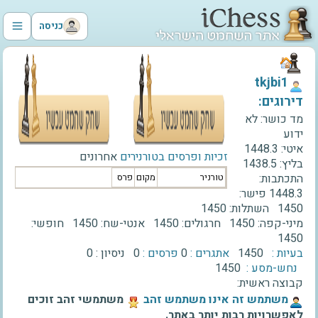
כניסה
‫tkjbi1‬
דירוגים:
מד כושר:
לא
ידוע
איטי:
1448.3
זכיות ופרסים בטורנירים
אחרונים
בליץ:
1438.5
התכתבות:
טורניר
מקום
פרס
1448.3
פישר:
1450
השתלות:
1450
מיני-קפה:
1450
חרגולים:
1450
אנטי-שח:
1450
חופשי:
1450
בעיות :
1450
אתגרים :
0
פרסים :
0
ניסיון :
0
נחש-מסע :
1450
קבוצה ראשית:
‫משתמש זה אינו משתמש זהב‬
משתמשי זהב זוכים
לאפשרויות רבות יותר באתר.