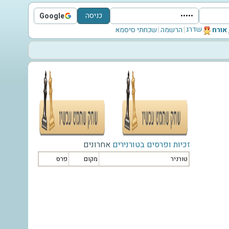
כניסה
Google
Sign in with Google
שדרג
‫אורח‬
|
הרשמה
|
שכחתי סיסמא
זכיות ופרסים בטורנירים
אחרונים
טורניר
מקום
פרס