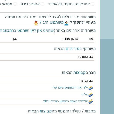
אחראי משחקים קלאסיים
אחראי דירוג
אחראי 
משתמשי זהב יכולים לעצב לעצמם עמוד בית עם תמונה
מעוניין להפוך ל
‫משתמש זהב ?‬
משחקים אחרונים באתר (
שחמט און ליין
ו
שחמט בהתכתבות
סוג
עדכון אחרון
לבן
משתתף ב
טורנירים
הבאים
שם הטורניר
חבר ב
קבוצות
הבאות
שם קבוצה
ילדי אתר השחמט הישראלי
אלוף
אליפות האתר בפתרון בעיות 2013
מחכות / נשלחו הזמנות מה
קבוצות
הבאות