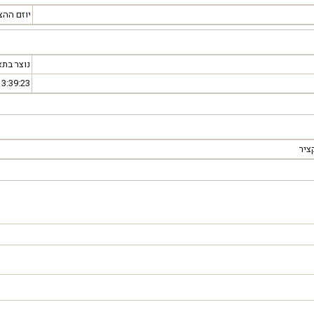
יוזם ההצ
נוצר בתא
3:39:23‬
ציר