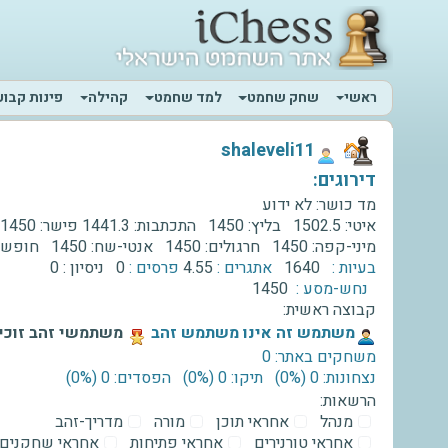
ראשי
שחק שחמט
למד שחמט
קהילה
פינות קבוע
‫shaleveli11‬
דירוגים:
מד כושר:
לא ידוע
איטי:
1502.5
בליץ:
1450
התכתבות:
1441.3
פישר:
1450
מיני-קפה:
1450
חרגולים:
1450
אנטי-שח:
1450
חופשי
בעיות :
1640
אתגרים :
4.55
פרסים :
0
ניסיון :
0
נחש-מסע :
1450
קבוצה ראשית:
‫משתמש זה אינו משתמש זהב‬
משתמשי זהב זוכים
משחקים באתר: 0
נצחונות: 0 ‫(0%)‬
תיקו: 0 ‫(0%)‬
הפסדים: 0 ‫(0%)‬
הרשאות:
מנהל
אחראי תוכן
מורה
מדריך-זהב
אחראי טורנירים
אחראי פתיחות
אחראי שחקנים