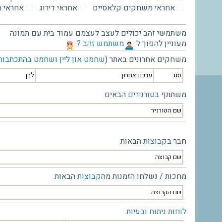
אחראי משחקים קלאסיים
אחראי דירוג
אחראי 
משתמשי זהב יכולים לעצב לעצמם עמוד בית עם תמונה
מעוניין להפוך ל
‫משתמש זהב ?‬
משחקים אחרונים באתר (
שחמט און ליין
ו
שחמט בהתכתבות
סוג
עדכון אחרון
לבן
משתתף ב
טורנירים
הבאים
שם הטורניר
חבר ב
קבוצות
הבאות
שם קבוצה
מחכות / נשלחו הזמנות מה
קבוצות
הבאות
שם הקבוצה
לוחות ניתוח ובעיות