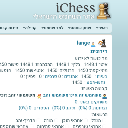
ראשי
שחק שחמט
למד שחמט
קהילה
פינות קבוע
‫lange‬
דירוגים:
מד כושר:
לא ידוע
איטי:
1448.1
בליץ:
1448.1
התכתבות:
1448.1
פישר:
450
מיני-קפה:
1450
חרגולים:
1450
אנטי-שח:
1450
חופשי
בעיות :
1450
אתגרים :
0
פרסים :
0
ניסיון :
0
נחש-מסע :
1450
קבוצה ראשית:
‫משתמש זה אינו משתמש זהב‬
משתמשי זהב זוכים
משחקים באתר: 0
נצחונות: 0 ‫(0%)‬
תיקו: 0 ‫(0%)‬
הפסדים: 0 ‫(0%)‬
הרשאות:
מנהל
אחראי תוכן
מורה
מדריך-זהב
אחראי טורנירים
אחראי פתיחות
אחראי שחקנים