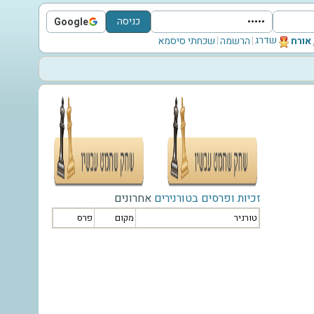
כניסה
Google
Sign in with Google
שדרג
‫אורח‬
|
הרשמה
|
שכחתי סיסמא
זכיות ופרסים בטורנירים
אחרונים
טורניר
מקום
פרס