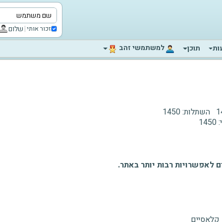
|
שלום
זכור אותי
‫למשתמשי זהב‬
ות
תוכן
1
השתלות:
1450
:
1450
 לאפשרויות רבות יותר באתר.
 קלאסיים