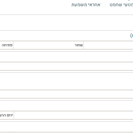
מנועי שחמט
אחראי משמעת
)
שחור
פתיחה
יוזם ההצ