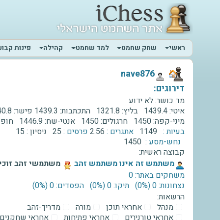
ראשי
שחק שחמט
למד שחמט
קהילה
פינות קבוע
‫nave876‬
דירוגים:
מד כושר:
לא ידוע
איטי:
1439.4
בליץ:
1321.8
התכתבות:
1439.3
פישר:
0.8
מיני-קפה:
1450
חרגולים:
1450
אנטי-שח:
1446.9
חופש
בעיות :
1149
אתגרים :
2.56
פרסים :
25
ניסיון :
15
נחש-מסע :
1450
קבוצה ראשית:
‫משתמש זה אינו משתמש זהב‬
משתמשי זהב זוכים
משחקים באתר: 0
נצחונות: 0 ‫(0%)‬
תיקו: 0 ‫(0%)‬
הפסדים: 0 ‫(0%)‬
הרשאות:
מנהל
אחראי תוכן
מורה
מדריך-זהב
אחראי טורנירים
אחראי פתיחות
אחראי שחקנים