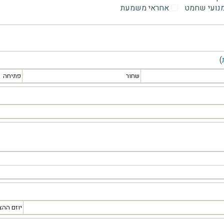
מנועי שחמט
אחראי משמעת
)
שחור
פתיחה
יוזם ההצ