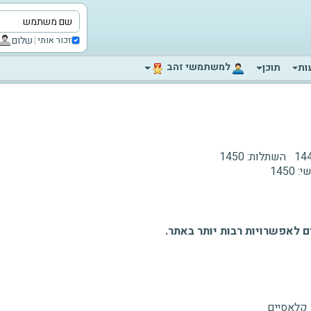
|
שלום
זכור אותי
‫למשתמשי זהב‬
ות
תוכן
144
השתלות:
1450
י:
1450
 לאפשרויות רבות יותר באתר.
 קלאסיים