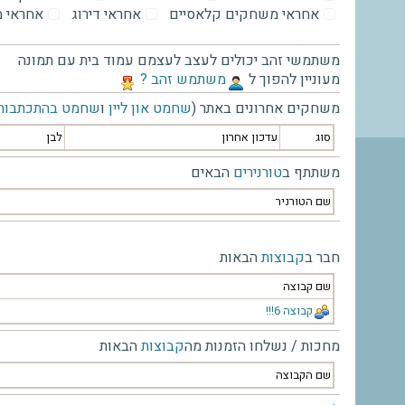
אחראי משחקים קלאסיים
אחראי דירוג
אחראי 
משתמשי זהב יכולים לעצב לעצמם עמוד בית עם תמונה
מעוניין להפוך ל
‫משתמש זהב ?‬
משחקים אחרונים באתר (
שחמט און ליין
ו
שחמט בהתכתבות
סוג
עדכון אחרון
לבן
משתתף ב
טורנירים
הבאים
שם הטורניר
חבר ב
קבוצות
הבאות
שם קבוצה
קבוצה 6!!!
מחכות / נשלחו הזמנות מה
קבוצות
הבאות
שם הקבוצה