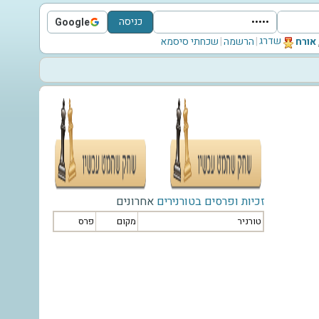
כניסה
Google
Sign in with Google
שדרג
‫אורח‬
|
הרשמה
|
שכחתי סיסמא
זכיות ופרסים בטורנירים
אחרונים
טורניר
מקום
פרס