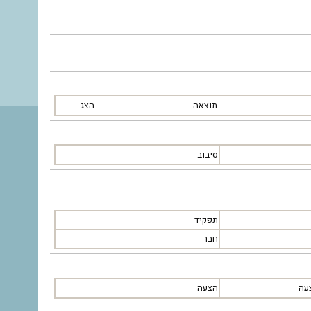
תוצאה
הצג
סיבוב
תפקיד
חבר
עה
הצעה