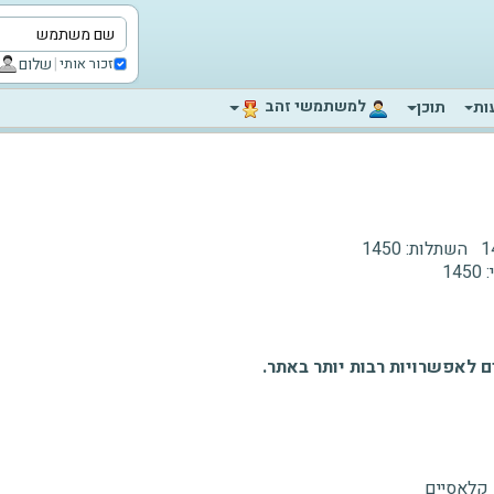
|
שלום
זכור אותי
‫למשתמשי זהב‬
ות
תוכן
1
השתלות:
1450
:
1450
 לאפשרויות רבות יותר באתר.
 קלאסיים