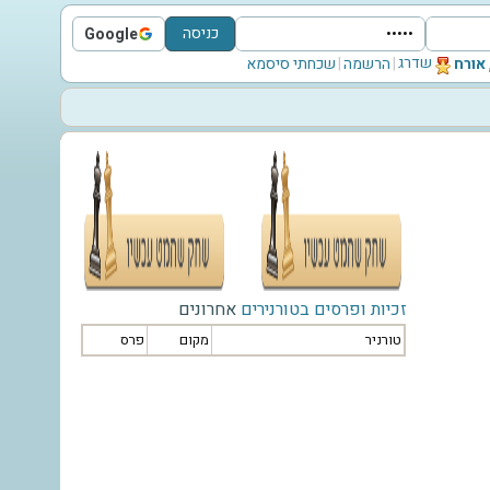
כניסה
Google
Sign in with Google
שדרג
‫אורח‬
|
הרשמה
|
שכחתי סיסמא
זכיות ופרסים בטורנירים
אחרונים
טורניר
מקום
פרס