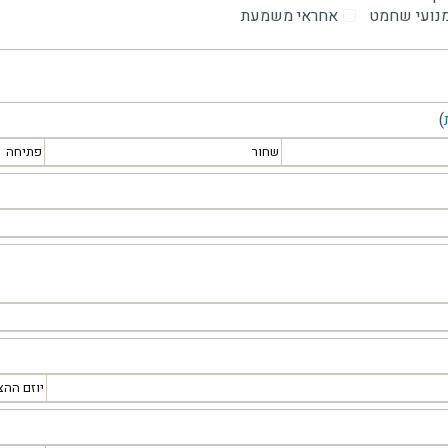
מנועי שחמט
אחראי משמעת
)
שחור
פתיחה
יוזם ההצ