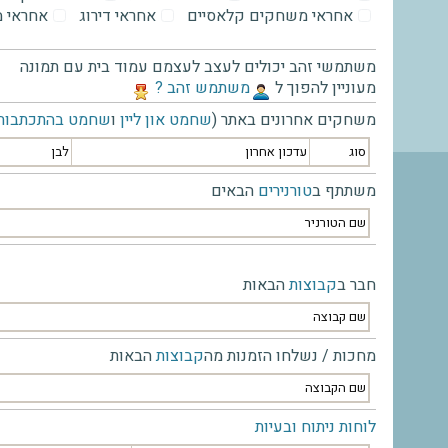
אחראי משחקים קלאסיים
אחראי דירוג
אחראי 
משתמשי זהב יכולים לעצב לעצמם עמוד בית עם תמונה
מעוניין להפוך ל
‫משתמש זהב ?‬
משחקים אחרונים באתר (
שחמט און ליין
ו
שחמט בהתכתבות
סוג
עדכון אחרון
לבן
משתתף ב
טורנירים
הבאים
שם הטורניר
חבר ב
קבוצות
הבאות
שם קבוצה
מחכות / נשלחו הזמנות מה
קבוצות
הבאות
שם הקבוצה
לוחות ניתוח ובעיות