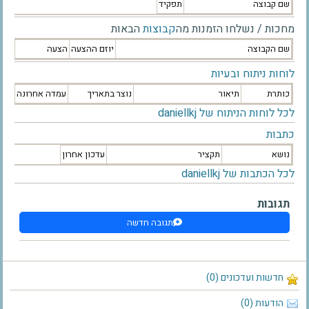
שם קבוצה
תפקיד
מחכות / נשלחו הזמנות מה
קבוצות
הבאות
שם הקבוצה
יוזם ההצעה
הצעה
לוחות ניתוח ובעיות
כותרת
תיאור
נוצר בתאריך
עמדה אחרונה
לכל לוחות הניתוח של daniellkj
כתבות
נושא
תקציר
עדכון אחרון
לכל הכתבות של daniellkj
תגובות
תגובה חדשה
חדשות ועדכונים (0)
הודעות (0)