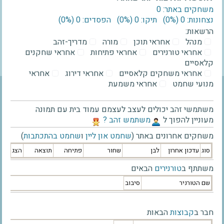
משחקים באתר: 0
נצחונות: 0 ‫(0%)‬
תיקו: 0 ‫(0%)‬
הפסדים: 0 ‫(0%)‬
הרשאות:
מנהל
אחראי תוכן
מורה
מדריך-זהב
אחראי טורנירים
אחראי פתיחות
אחראי שחקנים
קלאסיים
אחראי משחקים קלאסיים
אחראי דירוג
אחראי
מנועי שחמט
אחראי משמעת
משתמשי זהב יכולים לעצב לעצמם עמוד בית עם תמונה
מעוניין להפוך ל
‫משתמש זהב ?‬
משחקים אחרונים באתר (
שחמט און ליין
ו
שחמט בהתכתבות
)
סוג
עדכון אחרון
לבן
שחור
פתיחה
תוצאה
הצג
משתתף ב
טורנירים
הבאים
שם הטורניר
סיבוב
חבר ב
קבוצות
הבאות