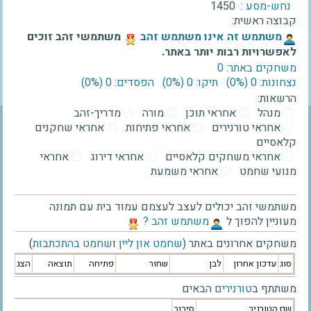
נחש-מסע :
1450
קבוצה ראשית:
‫משתמש זה אינו משתמש זהב‬
משתמשי זהב זוכים
לאפשרויות רבות יותר באתר.
משחקים באתר: 0
נצחונות: 0 ‫(0%)‬
תיקו: 0 ‫(0%)‬
הפסדים: 0 ‫(0%)‬
הרשאות:
מנהל
אחראי תוכן
מורה
מדריך-זהב
אחראי טורנירים
אחראי פתיחות
אחראי שחקנים
קלאסיים
אחראי משחקים קלאסיים
אחראי דירוג
אחראי
מנועי שחמט
אחראי משמעת
משתמשי זהב יכולים לעצב לעצמם עמוד בית עם תמונה
מעוניין להפוך ל
‫משתמש זהב ?‬
משחקים אחרונים באתר (
שחמט און ליין
ו
שחמט בהתכתבות
)
סוג
עדכון אחרון
לבן
שחור
פתיחה
תוצאה
הצג
משתתף ב
טורנירים
הבאים
שם הטורניר
סיבוב