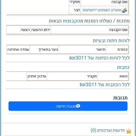
שם קבוצה
תפקיד
מועדון השחמט ירושחמט
חבר
מחכות / נשלחו הזמנות מה
קבוצות
הבאות
שם הקבוצה
יוזם ההצעה
הצעה
לוחות ניתוח ובעיות
כותרת
תיאור
נוצר בתאריך
עמדה אחרונה
לכל לוחות הניתוח של lior3011
כתבות
נושא
תקציר
עדכון אחרון
לכל הכתבות של lior3011
תגובות
תגובה חדשה
חדשות ועדכונים (0)