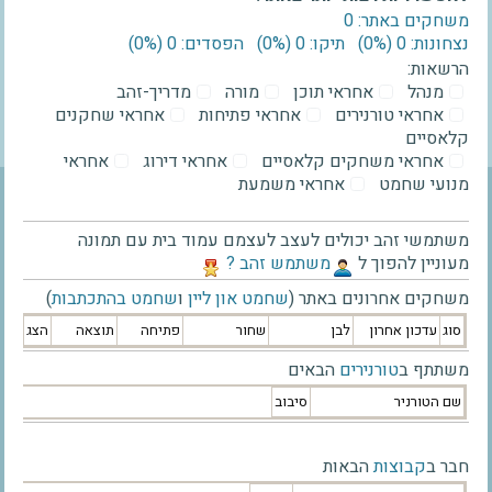
משחקים באתר: 0
נצחונות: 0 ‫(0%)‬
תיקו: 0 ‫(0%)‬
הפסדים: 0 ‫(0%)‬
הרשאות:
מנהל
אחראי תוכן
מורה
מדריך-זהב
אחראי טורנירים
אחראי פתיחות
אחראי שחקנים
קלאסיים
אחראי משחקים קלאסיים
אחראי דירוג
אחראי
מנועי שחמט
אחראי משמעת
משתמשי זהב יכולים לעצב לעצמם עמוד בית עם תמונה
מעוניין להפוך ל
‫משתמש זהב ?‬
משחקים אחרונים באתר (
שחמט און ליין
ו
שחמט בהתכתבות
)
סוג
עדכון אחרון
לבן
שחור
פתיחה
תוצאה
הצג
משתתף ב
טורנירים
הבאים
שם הטורניר
סיבוב
חבר ב
קבוצות
הבאות