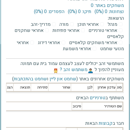
משחקים באתר: 0
נצחונות: 0 ‫(0%)‬
תיקו: 0 ‫(0%)‬
הפסדים: 0 ‫(0%)‬
הרשאות:
מנהל
אחראי תוכן
מורה
מדריך-זהב
אחראי טורנירים
אחראי פתיחות
אחראי שחקנים
קלאסיים
אחראי משחקים קלאסיים
אחראי דירוג
אחראי
מנועי שחמט
אחראי משמעת
משתמשי זהב יכולים לעצב לעצמם עמוד בית עם תמונה
מעוניין להפוך ל
‫משתמש זהב ?‬
משחקים אחרונים באתר (
שחמט און ליין
ו
שחמט בהתכתבות
)
סוג
עדכון אחרון
לבן
שחור
פתיחה
תוצאה
הצג
משתתף ב
טורנירים
הבאים
שם הטורניר
סיבוב
חבר ב
קבוצות
הבאות