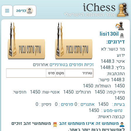
כניסה
‫lisi130il‬
דירוגים:
מד כושר:
לא
ידוע
איטי:
1448.3
זכיות ופרסים בטורנירים
אחרונים
בליץ:
1448.3
התכתבות:
טורניר
מקום
פרס
1448.3
פישר:
1450
השתלות:
1450
מיני-קפה:
1450
חרגולים:
1450
אנטי-שח:
1450
חופשי:
1450
בעיות :
1450
אתגרים :
0
פרסים :
0
ניסיון :
0
נחש-מסע :
1450
קבוצה ראשית:
‫משתמש זה אינו משתמש זהב‬
משתמשי זהב זוכים
לאפשרויות רבות יותר באתר.