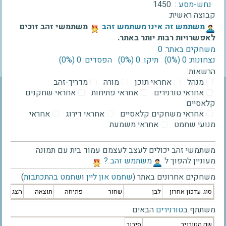
נחש-מסע :
1450
קבוצה ראשית:
‫משתמש זה אינו משתמש זהב‬
משתמשי זהב זוכים
לאפשרויות רבות יותר באתר.
משחקים באתר: 0
נצחונות: 0 ‫(0%)‬
תיקו: 0 ‫(0%)‬
הפסדים: 0 ‫(0%)‬
הרשאות:
מנהל
אחראי תוכן
מורה
מדריך-זהב
אחראי טורנירים
אחראי פתיחות
אחראי שחקנים
קלאסיים
אחראי משחקים קלאסיים
אחראי דירוג
אחראי
מנועי שחמט
אחראי משמעת
משתמשי זהב יכולים לעצב לעצמם עמוד בית עם תמונה
מעוניין להפוך ל
‫משתמש זהב ?‬
משחקים אחרונים באתר (
שחמט און ליין
ו
שחמט בהתכתבות
)
סוג
עדכון אחרון
לבן
שחור
פתיחה
תוצאה
הצג
משתתף ב
טורנירים
הבאים
שם הטורניר
סיבוב