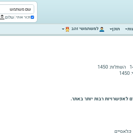
|
שלום
זכור אותי
‫למשתמשי זהב‬
ות
תוכן
1
השתלות:
1450
:
1450
 לאפשרויות רבות יותר באתר.
 קלאסיים