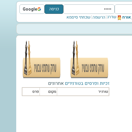
כניסה
Google
Sign in with Google
שדרג
‫אורח‬
|
הרשמה
|
שכחתי סיסמא
זכיות ופרסים בטורנירים
אחרונים
טורניר
מקום
פרס