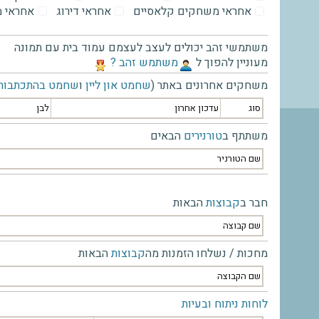
אחראי משחקים קלאסיים
אחראי דירוג
אחראי 
משתמשי זהב יכולים לעצב לעצמם עמוד בית עם תמונה
מעוניין להפוך ל
‫משתמש זהב ?‬
משחקים אחרונים באתר (
שחמט און ליין
ו
שחמט בהתכתבות
סוג
עדכון אחרון
לבן
משתתף ב
טורנירים
הבאים
שם הטורניר
חבר ב
קבוצות
הבאות
שם קבוצה
מחכות / נשלחו הזמנות מה
קבוצות
הבאות
שם הקבוצה
לוחות ניתוח ובעיות