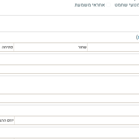
מנועי שחמט
אחראי משמעת
)
שחור
פתיחה
יוזם ההצ