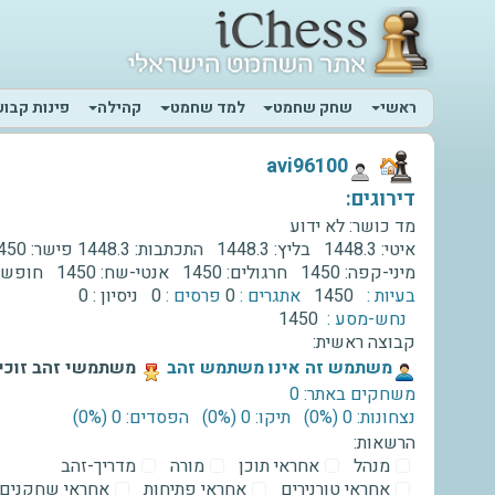
ראשי
שחק שחמט
למד שחמט
קהילה
פינות קבוע
‫avi96100‬
דירוגים:
מד כושר:
לא ידוע
איטי:
1448.3
בליץ:
1448.3
התכתבות:
1448.3
פישר:
450
מיני-קפה:
1450
חרגולים:
1450
אנטי-שח:
1450
חופשי
בעיות :
1450
אתגרים :
0
פרסים :
0
ניסיון :
0
נחש-מסע :
1450
קבוצה ראשית:
‫משתמש זה אינו משתמש זהב‬
משתמשי זהב זוכים
משחקים באתר: 0
נצחונות: 0 ‫(0%)‬
תיקו: 0 ‫(0%)‬
הפסדים: 0 ‫(0%)‬
הרשאות:
מנהל
אחראי תוכן
מורה
מדריך-זהב
אחראי טורנירים
אחראי פתיחות
אחראי שחקנים