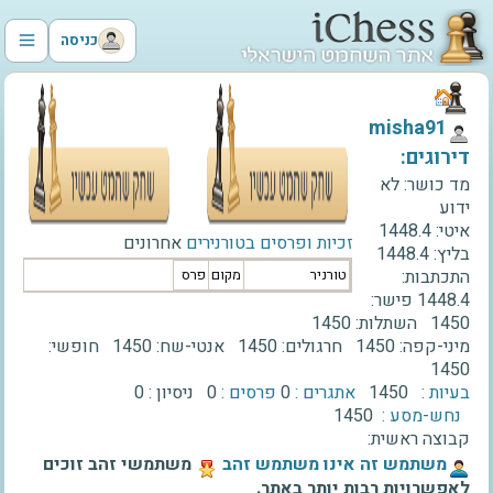
כניסה
‫misha91‬
דירוגים:
מד כושר:
לא
ידוע
איטי:
1448.4
זכיות ופרסים בטורנירים
אחרונים
בליץ:
1448.4
התכתבות:
טורניר
מקום
פרס
1448.4
פישר:
1450
השתלות:
1450
מיני-קפה:
1450
חרגולים:
1450
אנטי-שח:
1450
חופשי:
1450
בעיות :
1450
אתגרים :
0
פרסים :
0
ניסיון :
0
נחש-מסע :
1450
קבוצה ראשית:
‫משתמש זה אינו משתמש זהב‬
משתמשי זהב זוכים
לאפשרויות רבות יותר באתר.