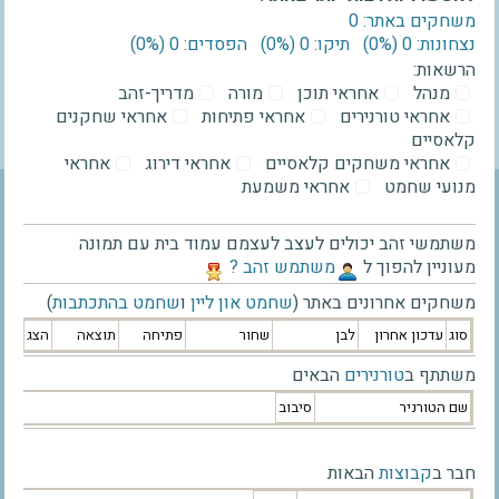
משחקים באתר: 0
נצחונות: 0 ‫(0%)‬
תיקו: 0 ‫(0%)‬
הפסדים: 0 ‫(0%)‬
הרשאות:
מנהל
אחראי תוכן
מורה
מדריך-זהב
אחראי טורנירים
אחראי פתיחות
אחראי שחקנים
קלאסיים
אחראי משחקים קלאסיים
אחראי דירוג
אחראי
מנועי שחמט
אחראי משמעת
משתמשי זהב יכולים לעצב לעצמם עמוד בית עם תמונה
מעוניין להפוך ל
‫משתמש זהב ?‬
משחקים אחרונים באתר (
שחמט און ליין
ו
שחמט בהתכתבות
)
סוג
עדכון אחרון
לבן
שחור
פתיחה
תוצאה
הצג
משתתף ב
טורנירים
הבאים
שם הטורניר
סיבוב
חבר ב
קבוצות
הבאות