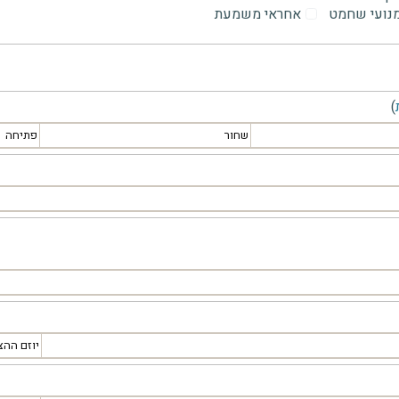
מנועי שחמט
אחראי משמעת
)
שחור
פתיחה
יוזם ההצ