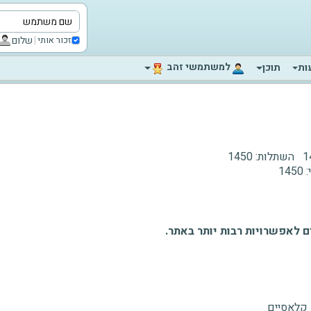
|
שלום
זכור אותי
‫למשתמשי זהב‬
ות
תוכן
1
השתלות:
1450
:
1450
 לאפשרויות רבות יותר באתר.
 קלאסיים