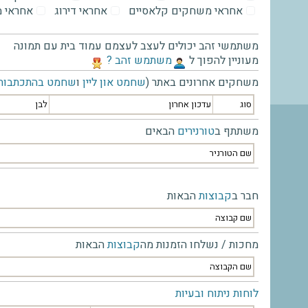
אחראי משחקים קלאסיים
אחראי דירוג
אחראי 
משתמשי זהב יכולים לעצב לעצמם עמוד בית עם תמונה
מעוניין להפוך ל
‫משתמש זהב ?‬
משחקים אחרונים באתר (
שחמט און ליין
ו
שחמט בהתכתבות
סוג
עדכון אחרון
לבן
משתתף ב
טורנירים
הבאים
שם הטורניר
חבר ב
קבוצות
הבאות
שם קבוצה
מחכות / נשלחו הזמנות מה
קבוצות
הבאות
שם הקבוצה
לוחות ניתוח ובעיות