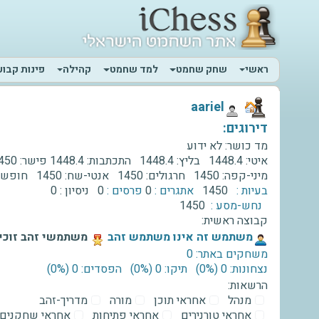
ראשי
שחק שחמט
למד שחמט
קהילה
פינות קבוע
‫aariel‬
דירוגים:
מד כושר:
לא ידוע
איטי:
1448.4
בליץ:
1448.4
התכתבות:
1448.4
פישר:
450
מיני-קפה:
1450
חרגולים:
1450
אנטי-שח:
1450
חופשי
בעיות :
1450
אתגרים :
0
פרסים :
0
ניסיון :
0
נחש-מסע :
1450
קבוצה ראשית:
‫משתמש זה אינו משתמש זהב‬
משתמשי זהב זוכים
משחקים באתר: 0
נצחונות: 0 ‫(0%)‬
תיקו: 0 ‫(0%)‬
הפסדים: 0 ‫(0%)‬
הרשאות:
מנהל
אחראי תוכן
מורה
מדריך-זהב
אחראי טורנירים
אחראי פתיחות
אחראי שחקנים