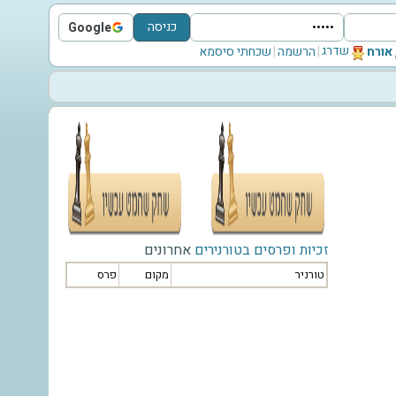
כניסה
Google
Sign in with Google
שדרג
‫אורח‬
|
הרשמה
|
שכחתי סיסמא
זכיות ופרסים בטורנירים
אחרונים
טורניר
מקום
פרס