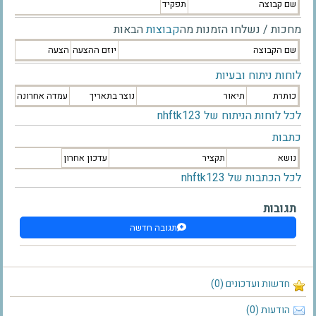
שם קבוצה
תפקיד
מחכות / נשלחו הזמנות מה
קבוצות
הבאות
שם הקבוצה
יוזם ההצעה
הצעה
לוחות ניתוח ובעיות
כותרת
תיאור
נוצר בתאריך
עמדה אחרונה
לכל לוחות הניתוח של nhftk123
כתבות
נושא
תקציר
עדכון אחרון
לכל הכתבות של nhftk123
תגובות
תגובה חדשה
חדשות ועדכונים (0)
הודעות (0)