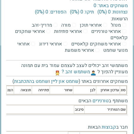
משחקים באתר: 0
נצחונות: 0 ‫(0%)‬
תיקו: 0 ‫(0%)‬
הפסדים: 0 ‫(0%)‬
הרשאות:
מנהל
אחראי תוכן
מורה
מדריך-זהב
אחראי טורנירים
אחראי פתיחות
אחראי שחקנים
קלאסיים
אחראי משחקים קלאסיים
אחראי דירוג
אחראי
מנועי שחמט
אחראי משמעת
משתמשי זהב יכולים לעצב לעצמם עמוד בית עם תמונה
מעוניין להפוך ל
‫משתמש זהב ?‬
משחקים אחרונים באתר (
שחמט און ליין
ו
שחמט בהתכתבות
)
סוג
עדכון אחרון
לבן
שחור
פתיחה
תוצאה
הצג
משתתף ב
טורנירים
הבאים
שם הטורניר
סיבוב
חבר ב
קבוצות
הבאות