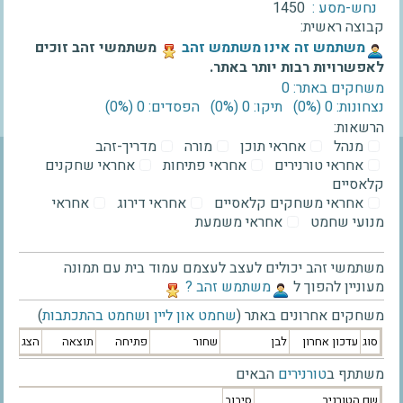
נחש-מסע :
1450
קבוצה ראשית:
‫משתמש זה אינו משתמש זהב‬
משתמשי זהב זוכים
לאפשרויות רבות יותר באתר.
משחקים באתר: 0
נצחונות: 0 ‫(0%)‬
תיקו: 0 ‫(0%)‬
הפסדים: 0 ‫(0%)‬
הרשאות:
מנהל
אחראי תוכן
מורה
מדריך-זהב
אחראי טורנירים
אחראי פתיחות
אחראי שחקנים
קלאסיים
אחראי משחקים קלאסיים
אחראי דירוג
אחראי
מנועי שחמט
אחראי משמעת
משתמשי זהב יכולים לעצב לעצמם עמוד בית עם תמונה
מעוניין להפוך ל
‫משתמש זהב ?‬
משחקים אחרונים באתר (
שחמט און ליין
ו
שחמט בהתכתבות
)
סוג
עדכון אחרון
לבן
שחור
פתיחה
תוצאה
הצג
משתתף ב
טורנירים
הבאים
שם הטורניר
סיבוב