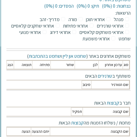
נצחונות: 0 ‫(0%)‬
תיקו: 0 ‫(0%)‬
הפסדים: 0 ‫(0%)‬
הרשאות:
מנהל
אחראי תוכן
מורה
מדריך-זהב
אחראי טורנירים
אחראי פתיחות
אחראי שחקנים קלאסיים
אחראי משחקים קלאסיים
אחראי דירוג
אחראי מנועי
שחמט
אחראי משמעת
משחקים אחרונים באתר (
שחמט און ליין
ו
שחמט בהתכתבות
)
סוג
עדכון אחרון
לבן
שחור
פתיחה
תוצאה
הצג
משתתף ב
טורנירים
הבאים
שם הטורניר
סיבוב
חבר ב
קבוצות
הבאות
שם קבוצה
תפקיד
מחכות / נשלחו הזמנות מה
קבוצות
הבאות
שם הקבוצה
יוזם ההצעה
הצעה