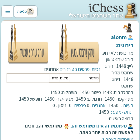
כניסה
‫alonm‬
דירוגים:
מד כושר:
לא ידוע
דירוג שחמט און
ליין:
1448
דירוג
זכיות ופרסים בטורנירים
אחרונים
שחמט מהיר:
טורניר
מקום
פרס
1448
דירוג
שחמט
בהתכתבות:
1448
פישר:
1450
השתלות:
1450
מיני-קפה:
1450
חרגולים:
1450
אנטי-שח:
1450
חופשי:
1450
בעיות :
1450
אתגרים :
0
פרסים :
0
ניסיון :
0
נחש-מסע :
1450
קבוצה ראשית:
‫משתמש זה אינו משתמש זהב‬
משתמשי זהב זוכים
לאפשרויות רבות יותר באתר.
משחקים באתר: 0