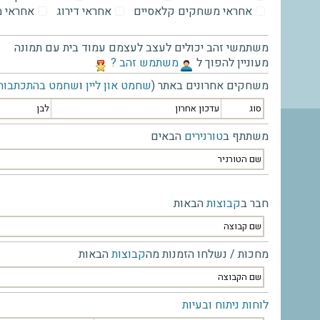
אחראי משחקים קלאסיים
אחראי דירוג
אחראי 
משתמשי זהב יכולים לעצב לעצמם עמוד בית עם תמונה
מעוניין להפוך ל
‫משתמש זהב ?‬
משחקים אחרונים באתר (
שחמט און ליין
ו
שחמט בהתכתבות
סוג
עדכון אחרון
לבן
משתתף ב
טורנירים
הבאים
שם הטורניר
חבר ב
קבוצות
הבאות
שם קבוצה
מחכות / נשלחו הזמנות מה
קבוצות
הבאות
שם הקבוצה
לוחות ניתוח ובעיות