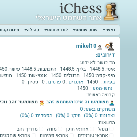
ראשי
שחק שחמט
למד שחמט
קהילה
פינות קבוע
‫mikel10‬
דירוגים:
מד כושר:
לא ידוע
איטי:
1448.5
בליץ:
1448.5
התכתבות:
1448.5
פישר:
450
מיני-קפה:
1450
חרגולים:
1450
אנטי-שח:
1450
חופשי
בעיות :
1450
אתגרים :
0
פרסים :
0
ניסיון :
0
נחש-מסע :
1450
קבוצה ראשית:
‫משתמש זה אינו משתמש זהב‬
משתמשי זהב זוכים
משחקים באתר: 0
נצחונות: 0 ‫(0%)‬
תיקו: 0 ‫(0%)‬
הפסדים: 0 ‫(0%)‬
הרשאות:
מנהל
אחראי תוכן
מורה
מדריך-זהב
אחראי טורנירים
אחראי פתיחות
אחראי שחקנים