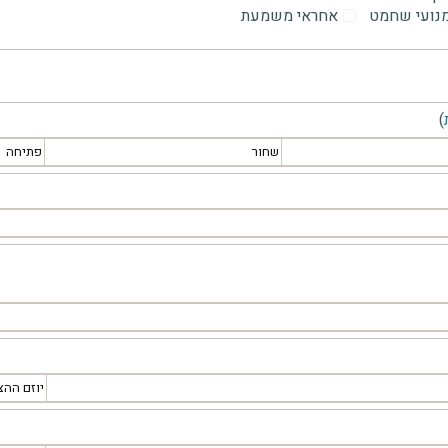
מנועי שחמט
אחראי משמעת
)
שחור
פתיחה
יוזם ההצ