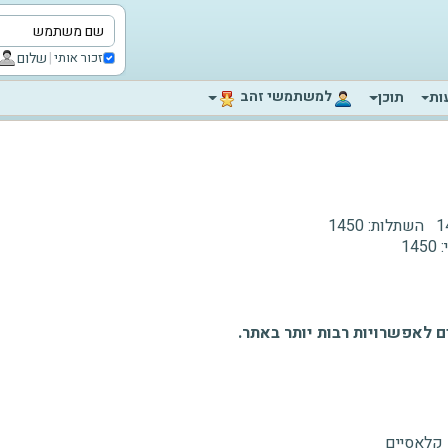
|
שלום
זכור אותי
‫למשתמשי זהב‬
ות
תוכן
1
השתלות:
1450
:
1450
 לאפשרויות רבות יותר באתר.
 קלאסיים