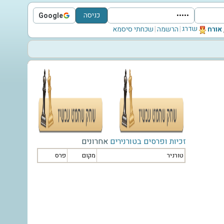
כניסה
Google
Sign in with Google
שדרג
‫אורח‬
|
הרשמה
|
שכחתי סיסמא
זכיות ופרסים בטורנירים
אחרונים
טורניר
מקום
פרס