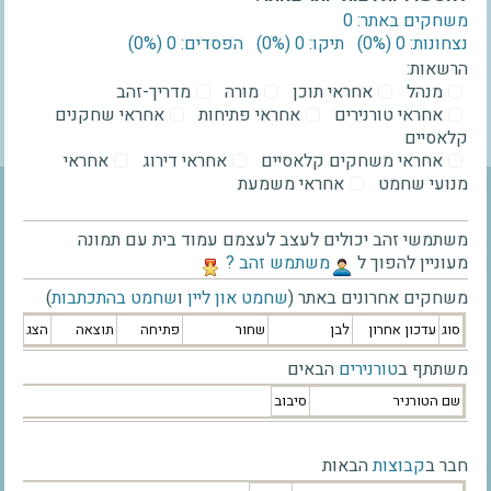
משחקים באתר: 0
נצחונות: 0 ‫(0%)‬
תיקו: 0 ‫(0%)‬
הפסדים: 0 ‫(0%)‬
הרשאות:
מנהל
אחראי תוכן
מורה
מדריך-זהב
אחראי טורנירים
אחראי פתיחות
אחראי שחקנים
קלאסיים
אחראי משחקים קלאסיים
אחראי דירוג
אחראי
מנועי שחמט
אחראי משמעת
משתמשי זהב יכולים לעצב לעצמם עמוד בית עם תמונה
מעוניין להפוך ל
‫משתמש זהב ?‬
משחקים אחרונים באתר (
שחמט און ליין
ו
שחמט בהתכתבות
)
סוג
עדכון אחרון
לבן
שחור
פתיחה
תוצאה
הצג
משתתף ב
טורנירים
הבאים
שם הטורניר
סיבוב
חבר ב
קבוצות
הבאות