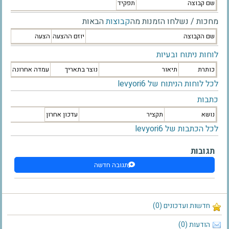
שם קבוצה
תפקיד
מחכות / נשלחו הזמנות מה
קבוצות
הבאות
שם הקבוצה
יוזם ההצעה
הצעה
לוחות ניתוח ובעיות
כותרת
תיאור
נוצר בתאריך
עמדה אחרונה
לכל לוחות הניתוח של levyori6
כתבות
נושא
תקציר
עדכון אחרון
לכל הכתבות של levyori6
תגובות
תגובה חדשה
חדשות ועדכונים (0)
הודעות (0)