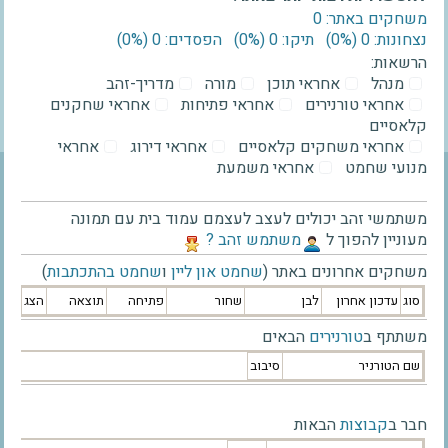
משחקים באתר: 0
נצחונות: 0 ‫(0%)‬
תיקו: 0 ‫(0%)‬
הפסדים: 0 ‫(0%)‬
הרשאות:
מנהל
אחראי תוכן
מורה
מדריך-זהב
אחראי טורנירים
אחראי פתיחות
אחראי שחקנים
קלאסיים
אחראי משחקים קלאסיים
אחראי דירוג
אחראי
מנועי שחמט
אחראי משמעת
משתמשי זהב יכולים לעצב לעצמם עמוד בית עם תמונה
מעוניין להפוך ל
‫משתמש זהב ?‬
משחקים אחרונים באתר (
שחמט און ליין
ו
שחמט בהתכתבות
)
סוג
עדכון אחרון
לבן
שחור
פתיחה
תוצאה
הצג
משתתף ב
טורנירים
הבאים
שם הטורניר
סיבוב
חבר ב
קבוצות
הבאות