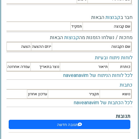
חבר ב
קבוצות
הבאות
שם קבוצה
תפקיד
מחכות / נשלחו הזמנות מה
קבוצות
הבאות
שם הקבוצה
יוזם ההצעה
הצעה
לוחות ניתוח ובעיות
כותרת
תיאור
נוצר בתאריך
עמדה אחרונה
לכל לוחות הניתוח של naveanavim
כתבות
נושא
תקציר
עדכון אחרון
לכל הכתבות של naveanavim
תגובות
תגובה חדשה