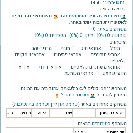
נחש-מסע :
1450
קבוצה ראשית:
‫משתמש זה אינו משתמש זהב‬
משתמשי זהב זוכים
לאפשרויות רבות יותר באתר.
משחקים באתר: 0
נצחונות: 0 ‫(0%)‬
תיקו: 0 ‫(0%)‬
הפסדים: 0 ‫(0%)‬
הרשאות:
מנהל
אחראי תוכן
מורה
מדריך-זהב
אחראי טורנירים
אחראי פתיחות
אחראי שחקנים
קלאסיים
אחראי משחקים קלאסיים
אחראי דירוג
אחראי
מנועי שחמט
אחראי משמעת
משתמשי זהב יכולים לעצב לעצמם עמוד בית עם תמונה
מעוניין להפוך ל
‫משתמש זהב ?‬
משחקים אחרונים באתר (
שחמט און ליין
ו
שחמט בהתכתבות
)
סוג
עדכון אחרון
לבן
שחור
פתיחה
תוצאה
הצג
משתתף ב
טורנירים
הבאים
שם הטורניר
סיבוב