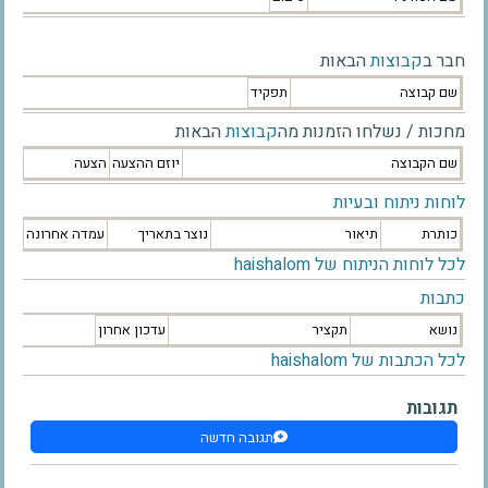
חבר ב
קבוצות
הבאות
שם קבוצה
תפקיד
מחכות / נשלחו הזמנות מה
קבוצות
הבאות
שם הקבוצה
יוזם ההצעה
הצעה
לוחות ניתוח ובעיות
כותרת
תיאור
נוצר בתאריך
עמדה אחרונה
לכל לוחות הניתוח של haishalom
כתבות
נושא
תקציר
עדכון אחרון
לכל הכתבות של haishalom
תגובות
תגובה חדשה