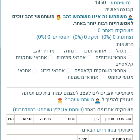
נחש-מסע :
1450
קבוצה ראשית:
‫משתמש זה אינו משתמש זהב‬
משתמשי זהב זוכים
לאפשרויות רבות יותר באתר.
משחקים באתר: 0
נצחונות: 0 ‫(0%)‬
תיקו: 0 ‫(0%)‬
הפסדים: 0 ‫(0%)‬
הרשאות:
מנהל
אחראי תוכן
מורה
מדריך-זהב
אחראי טורנירים
אחראי פתיחות
אחראי שחקנים
קלאסיים
אחראי משחקים קלאסיים
אחראי דירוג
אחראי
מנועי שחמט
אחראי משמעת
משתמשי זהב יכולים לעצב לעצמם עמוד בית עם תמונה
מעוניין להפוך ל
‫משתמש זהב ?‬
משחקים אחרונים באתר (
שחמט און ליין
ו
שחמט בהתכתבות
)
סוג
עדכון אחרון
לבן
שחור
פתיחה
תוצאה
הצג
משתתף ב
טורנירים
הבאים
שם הטורניר
סיבוב