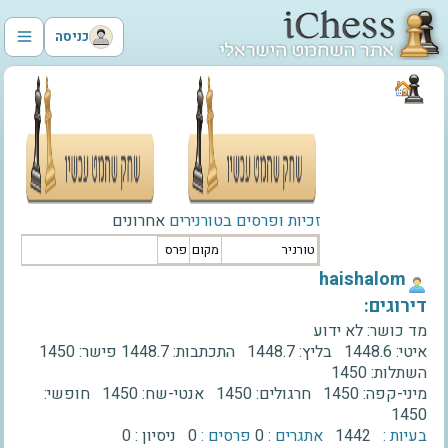
כניסה
זכיות ופרסים בטורנירים
אחרונים
טורניר
מקום
פרס
‫haishalom‬
דירוגים:
מד כושר:
לא ידוע
איטי:
1448.6
בליץ:
1448.7
התכתבות:
1448.7
פישר:
1450
השתלות:
1450
מיני-קפה:
1450
חרגולים:
1450
אנטי-שח:
1450
חופשי:
1450
בעיות :
1442
אתגרים :
0
פרסים :
0
ניסיון :
0